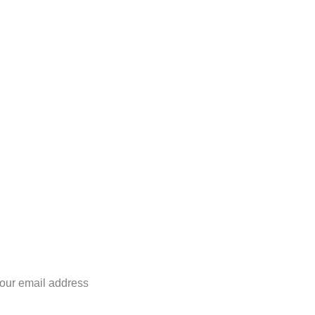
Colección Far
bete a nuestra ne
il address