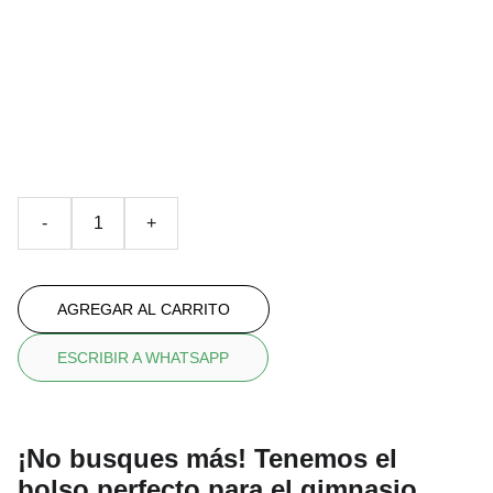
bolsa de cuerda
Con dibujo en acurela all-over
€35.00
-
+
AGREGAR AL CARRITO
ESCRIBIR A WHATSAPP
¡No busques más! Tenemos el
bolso perfecto para el gimnasio,