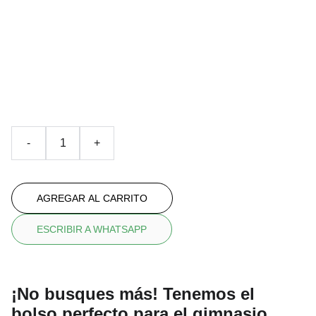
bolsa de cuerda
Con dibujo al temple all-over
€35.00
-
+
AGREGAR AL CARRITO
ESCRIBIR A WHATSAPP
¡No busques más! Tenemos el
bolso perfecto para el gimnasio,