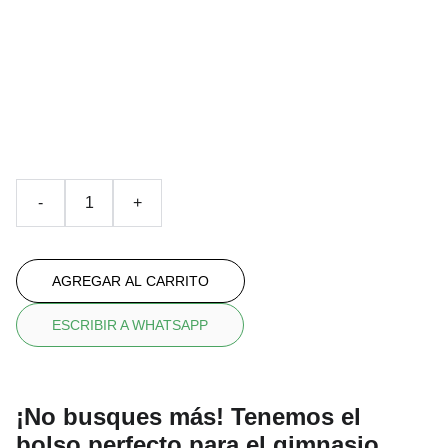
bolsa de cuerda
Con dibujo en acurela all-over
€35.00
-
+
AGREGAR AL CARRITO
ESCRIBIR A WHATSAPP
¡No busques más! Tenemos el
bolso perfecto para el gimnasio,