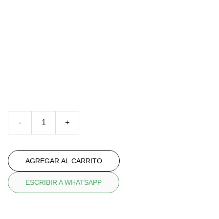
bolsa de cuerda
LLENGOS
Con diseño en color yellowpurple
€35.00
-
+
AGREGAR AL CARRITO
ESCRIBIR A WHATSAPP