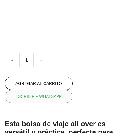
bolsa de viaje LLENGOS
Con diseño LLENGOS metal con relieve
€89.90
-
+
AGREGAR AL CARRITO
ESCRIBIR A WHATSAPP
Esta bolsa de viaje all over es
versátil y práctica, perfecta para