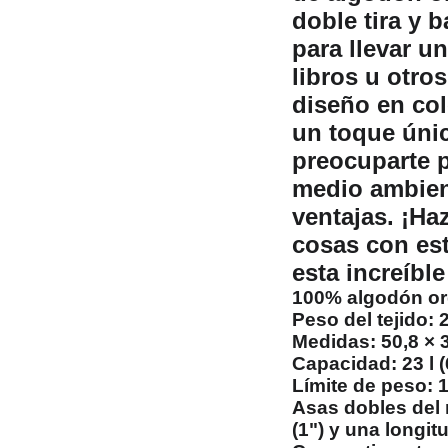
doble tira y 
para llevar u
libros u otro
diseño en col
un toque únic
preocuparte p
medio ambient
ventajas. ¡Haz
cosas con est
esta increíble
100% algodón org
Peso del tejido: 
Medidas: 50,8 × 3
Capacidad: 23 l 
Límite de peso: 1
Asas dobles del 
(1") y una longit