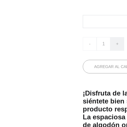
COLOR
-
+
AGREGAR AL CA
¡Disfruta de 
siéntete bien
producto res
La espaciosa
de algodón or