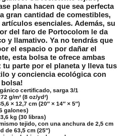
base plana hacen que sea perfecta
na gran cantidad de comestibles,
s artículos esenciales. Además, su
or del faro de Portocolom le da
o y llamativo. Ya no tendrás que
or el espacio o por dañar el
e, esta bolsa te ofrece ambas
 tu parte por el planeta y lleva tus
ilo y conciencia ecológica con
 bolsa!
ánico certificado, sarga 3/1
272 g/m² (8 oz/yd²)
5,6 × 12,7 cm (20″ × 14″ × 5″)
(6 galones)
3,6 kg (30 libras)
mismo tejido, con una anchura de 2,5 cm
ud de 63,5 cm (25″)