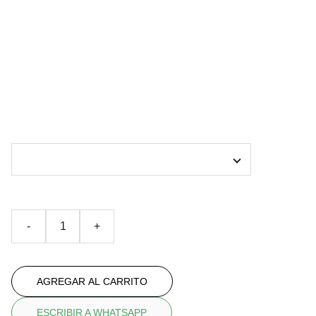
Bolso
tela all over dibujo abstracto
€44.90
COLOR ASA
-
+
AGREGAR AL CARRITO
ESCRIBIR A WHATSAPP