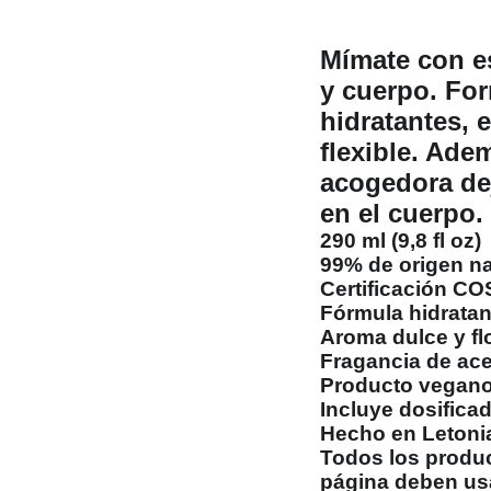
Mímate con e
y cuerpo. Fo
hidratantes, e
flexible. Ade
acogedora de
en el cuerpo.
290 ml (9,8 fl oz)
99% de origen na
Certificación 
Fórmula hidratan
Aroma dulce y fl
Fragancia de ace
Producto vegan
Incluye dosifica
Hecho en Letoni
Todos los produ
página deben usa