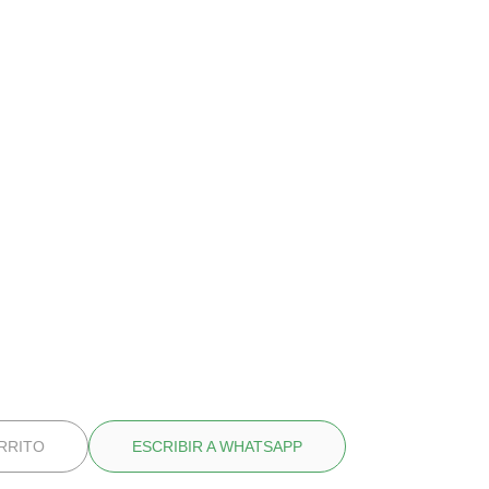
al, LLAUT
cia calida y
sa
Agotado
RRITO
ESCRIBIR A WHATSAPP