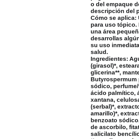
o del empaque de
descripción del 
Cómo se aplica
:
para uso tópico
una área pequeña
desarrollas algú
su uso inmediata
salud.
Ingredientes:
Agu
(girasol)*, estear
glicerina**, man
Butyrospermum pa
sódico, perfume/f
ácido palmítico, 
xantana, celulos
(serbal)*, extra
amarillo)*, extr
benzoato sódico,
de ascorbilo, fita
salicilato bencíli