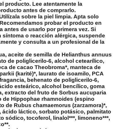
l producto. Lee atentamente la
producto antes de comprarlo.
 Utilízala sobre la piel limpia. Apta solo
. Recomendamos probar el producto en
 antes de usarlo por primera vez. Si
n síntoma o reacción alérgica, suspende
mente y consulta a un profesional de la
a, aceite de semilla de Helianthus annuus
ato de poliglicerilo-6, alcohol cetearílico,
teca de cacao Theobroma*, manteca de
rkii (karité)*, laurato de isoamilo, PCA
ragancia, behenato de poliglicerilo-6,
ácido esteárico, alcohol bencílico, goma
a, extracto del fruto de Sorbus aucuparia
cto de Hippophae rhamnoides (espino
acto de Rubus chamaemorus (zarzamora)*,
 ácido láctico, sorbato potásico, palmitato
to sódico, tocoferol, linalol***, limoneno***,
co**.