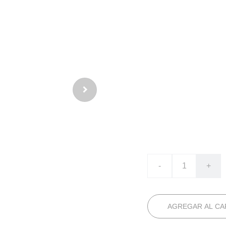
flor
fragan
cremo
€24.90
-
+
AGREGAR AL CA