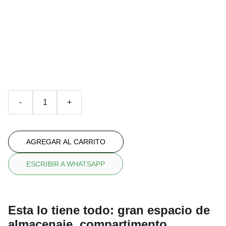
mochila BALLENA
Con impresión all over
€59.90
€54.90
-
+
AGREGAR AL CARRITO
ESCRIBIR A WHATSAPP
Esta lo tiene todo: gran espacio de
almacenaje, compartimento